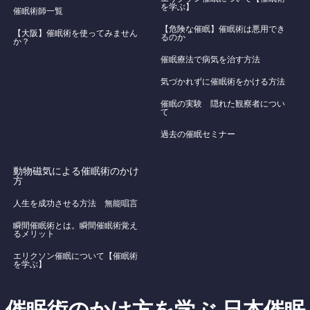
を学ぶ】
催眠術師一覧
【危険な催眠】催眠術は悪用でき
【大阪】催眠術を使ってみません
るのか
か？
催眠療法で病気を治す方法
気づかれずに催眠術をかける方法
催眠の実験 隠れた観察者につい
て
過去の催眠セミナー
動物磁気による催眠術のかけ
方
人生を成功させる方法 無能唱言
瞬間催眠術とは。瞬間催眠術覚え
るメリット
エリクソン催眠について【催眠術
を学ぶ】
催眠術のかけ方を学ぶ 日本催眠