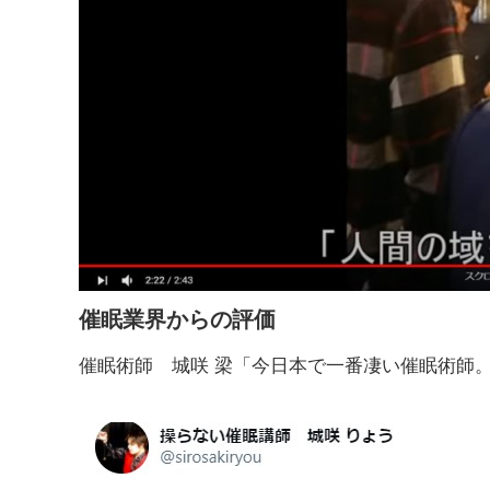
催眠業界からの評価
催眠術師 城咲 梁「今日本で一番凄い催眠術師